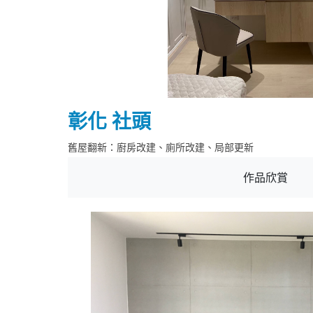
彰化 社頭
舊屋翻新：廚房改建、廁所改建、局部更新
作品欣賞