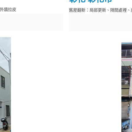
外牆拉皮
舊屋翻新：局部更新、隔間處裡、