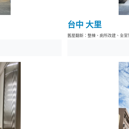
台中 大里
舊屋翻新：整棟、廁所改建、全室