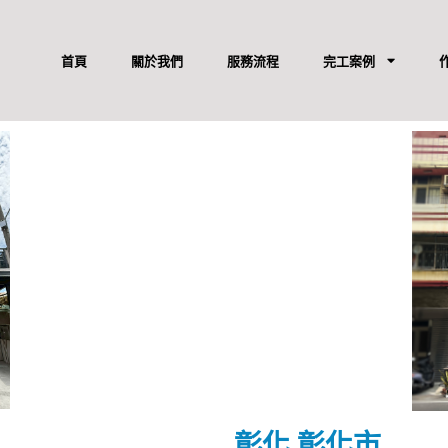
首頁
關於我們
服務流程
完工案例
彰化 彰化市