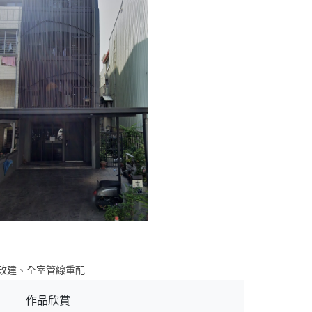
改建
、全室管線重配
作品欣賞