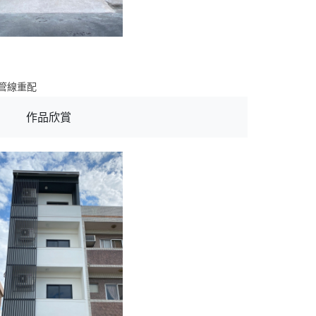
管線重配
作品欣賞