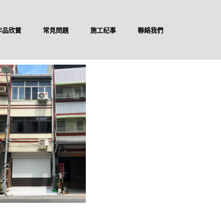
作品欣賞
常見問題
施工纪事
聯絡我們