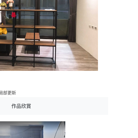
局部更新
作品欣賞