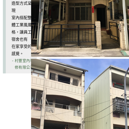
造型方式呈
現
室內搭配整
體工業風風
格，讓員工
宿舍也有
在家享受的
感覺。
- 村豐室內裝
修有限公司