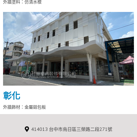
外牆塗料：仿清水模
彰化
外牆飾材：金屬鋁包板
414013 台中市烏日區三榮路二段271號