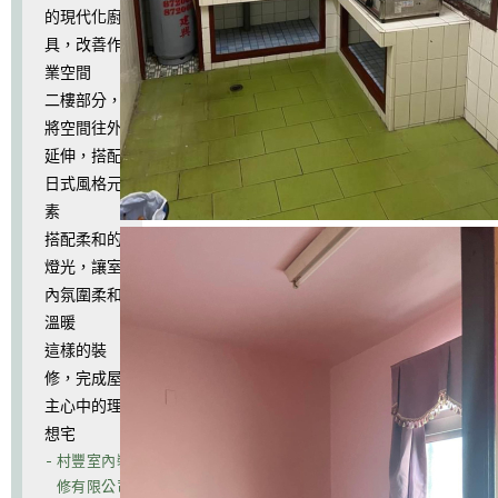
的現代化廚
具，改善作
業空間
二樓部分，
將空間往外
延伸，搭配
日式風格元
素
搭配柔和的
燈光，讓室
內氛圍柔和
溫暖
這樣的裝
修，完成屋
主心中的理
想宅
- 村豐室內裝
修有限公司