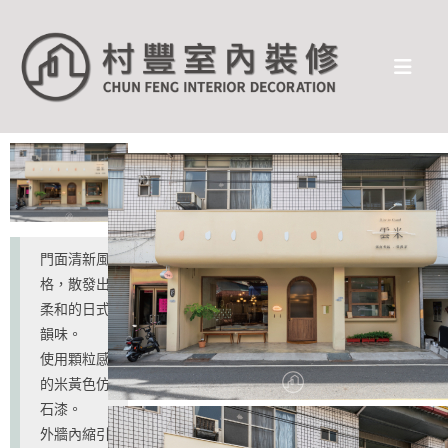
門面清新風
格，散發出
柔和的日式
韻味。
使用顆粒感
的米黃色仿
石漆。
外牆內縮引