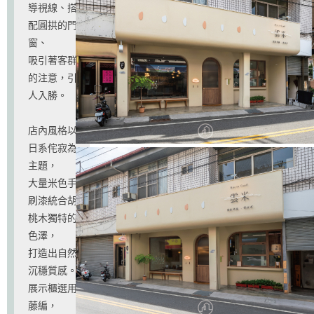
導視線、搭
配圓拱的門
窗、
吸引著客群
的注意，引
人入勝。
店內風格以
日系侘寂為
主題，
大量米色手
刷漆統合胡
桃木獨特的
色澤，
打造出自然
沉穩質感。
展示櫃選用
藤編，