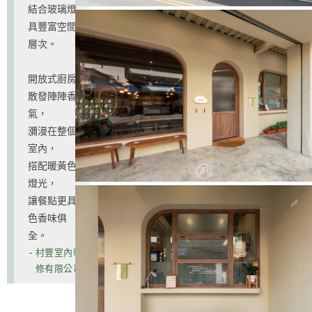
結合玻璃燈
具豐富空間
層次。
開放式廚房
散發陣陣香
氣，
瀰漫在整個
室內，
搭配暖黃色
燈光，
讓餐點更具
色香味俱
全。
- 村豐室內裝
修有限公司