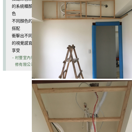
的系統櫃顏
色
不同顏色的
搭配
衝擊出不同
的視覺感官
享受
- 村豐室內裝
修有限公司