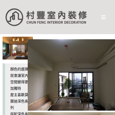
顏色的選擇
就會讓室內
空間變得更
加獨特
屋主喜歡莫
蘭迪深色系
列
搭配深色系