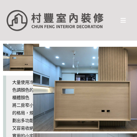
大量使用冷
色調顏色的
櫃體顏色
將二房窄小
的格局，規
劃出多功能
又容易收納
實用的小宅