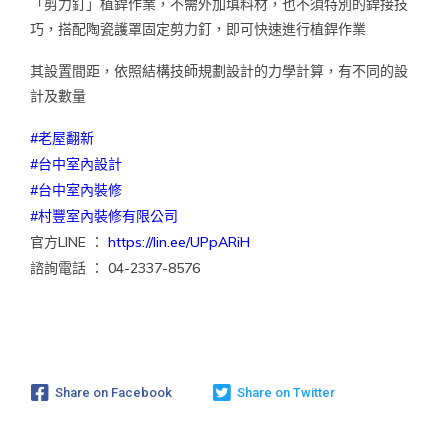
「剪力釘」植銲作業，不需外加填料材，也不須特別的銲接技
巧，搭配陶瓷護罩固定剪力釘，即可快速進行植銲作業
其設置間距，依照結構技師規劃設計的力學計算，有不同的設
計及數量
#老屋翻新
#台中室內設計
#台中室內裝修
#村豐室內裝修有限公司
官方LINE ：
https://lin.ee/UPpARiH
諮詢電話 ： 04-2337-8576
Share on Facebook
Share on Twitter