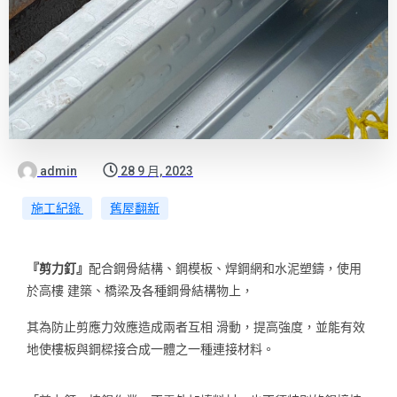
admin
28 9 月, 2023
施工紀錄
舊屋翻新
『剪力釘』
配合鋼骨結構、鋼模板、焊鋼網和水泥塑鑄，使用
於高樓 建築、橋梁及各種鋼骨結構物上，
其為防止剪應力效應造成兩者互相 滑動，提高強度，並能有效
地使樓板與鋼樑接合成一體之一種連接材料。