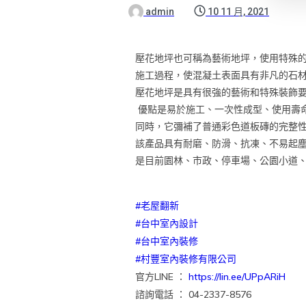
admin
10 11 月, 2021
壓花地坪也可稱為藝術地坪，使用特殊的
施工過程，使混凝土表面具有非凡的石
壓花地坪是具有很強的藝術和特殊裝飾
優點是易於施工、一次性成型、使用壽
同時，它彌補了普通彩色道板磚的完整
該產品具有耐磨、防滑、抗凍、不易起
是目前園林、市政、停車場、公園小道
#老屋翻新
#台中室內設計
#台中室內裝修
#村豐室內裝修有限公司
官方LINE ：
https://lin.ee/UPpARiH
諮詢電話 ： 04-2337-8576