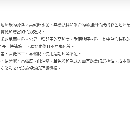
耐磨礦物骨料，高磅數水泥、無機顏料和聚合物添加劑合成的彩色地坪硬
材質感和豐富的色彩效果。
要求的地面材料。它是一種即用的高強度，耐磨地坪材料，其中包含特殊
命長、快速施工、易於維修且不易褪色等。
性差、高低不平、易鬆脫、使用週期短等不足。
塵、易清潔、高強度、耐沖擊、且色彩和款式方面有廣泛的選擇性、成本
、商業和文化設施領域的理想選擇。